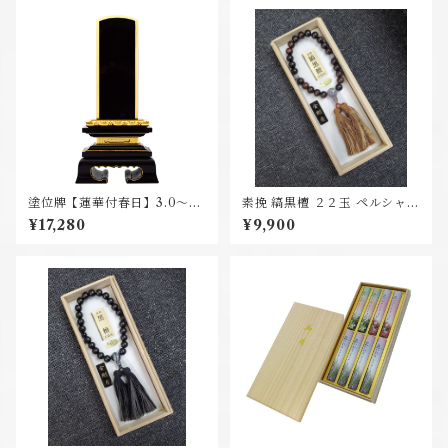
塗位牌【蓮華付春日】3.0～6.
素挽 縞黒檀 ２２玉 ペルシャメ
0号
ノウ仕立
¥17,280
¥9,900