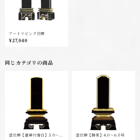
アートリビング位牌
¥27,040
同じカテゴリの商品
塗位牌【蓮華付春日】3.0～6.
塗位牌【勝美】4.0～6.0号
0号