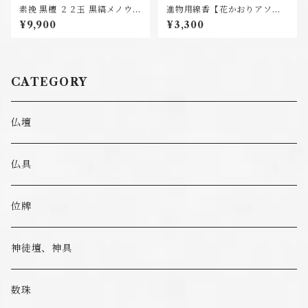
素挽 黒檀 ２２玉 黒縞メノウ仕
進物用線香【花かおりアソー
立
ト】薫寿堂
¥9,900
¥3,300
CATEGORY
仏壇
仏具
位牌
神徒壇、神具
数珠