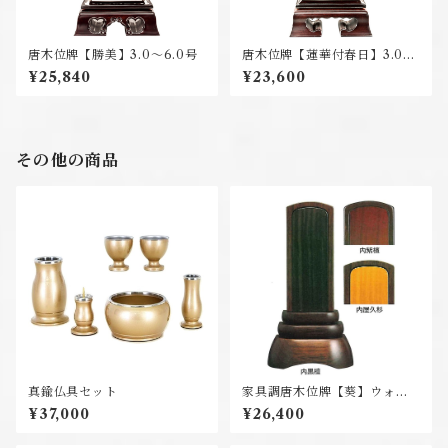
唐木位牌【勝美】3.0～6.0号
唐木位牌【蓮華付春日】3.0～
6.0号
¥25,840
¥23,600
その他の商品
真鍮仏具セット
家具調唐木位牌【葵】ウォー
ルナット 4.0号 総高18.3c
¥37,000
¥26,400
m